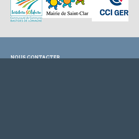
NOUS CONTACTER
CAP’CLAR
Mairie
32380 SAINT-CLAR
capclar32@gmail.com
Tél. 07 82 28 03 73
SUIVEZ-NOUS SUR FACEBOOK