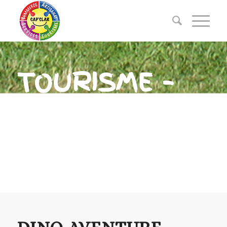
TOURISME –
LOISIRS
CAP’CLAR : Association des Commerçants,
artisans, professions libérales, acteurs du
tourisme de Saint-Clar et de ses environs.